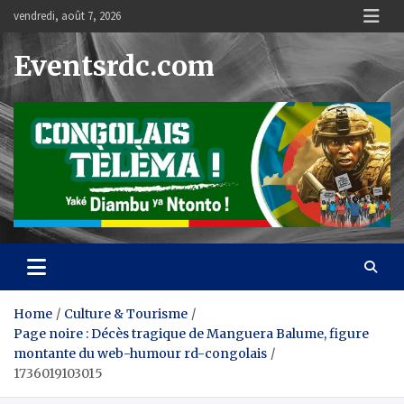
Skip
vendredi, août 7, 2026
to
content
Eventsrdc.com
Home
Culture & Tourisme
Page noire : Décès tragique de Manguera Balume, figure
montante du web-humour rd-congolais
1736019103015