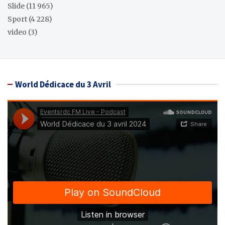
Slide
(11 965)
Sport
(4 228)
video
(3)
World Dédicace du 3 Avril