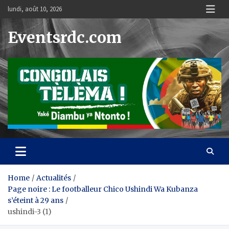
Skip
lundi, août 10, 2026
to
content
Eventsrdc.com
Home
Actualités
Page noire : Le footballeur Chico Ushindi Wa Kubanza
s’éteint à 29 ans
ushindi-3 (1)