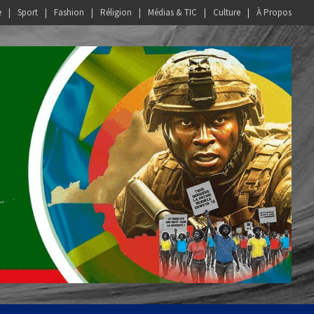
e
Sport
Fashion
Réligion
Médias & TIC
Culture
À Propos