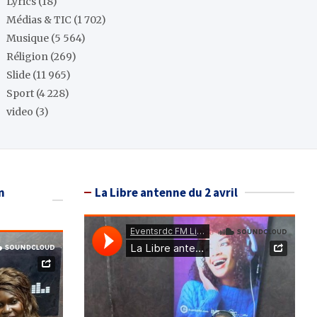
Lyrics
(18)
Médias & TIC
(1 702)
Musique
(5 564)
Réligion
(269)
Slide
(11 965)
Sport
(4 228)
video
(3)
n
La Libre antenne du 2 avril