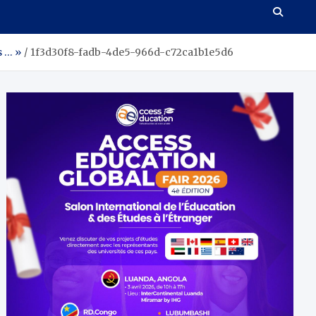
s … »
1f3d30f8-fadb-4de5-966d-c72ca1b1e5d6