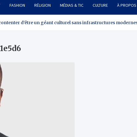
T
FASHION
RÉLIGION
MÉDIAS & TIC
CULTURE
À PROPOS
 contenter d’être un géant culturel sans infrastructures moderne
b1e5d6