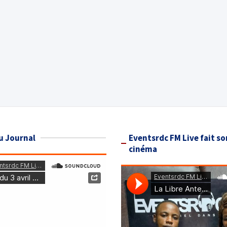
u Journal
Eventsrdc FM Live fait so
cinéma