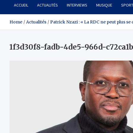
ACCUEIL
ACTUALITÉS
INTERVIEWS
MUSIQUE
SPOR
Home
Actualités
Patrick Nzazi : « La RDC ne peut plus se
1f3d30f8-fadb-4de5-966d-c72ca1