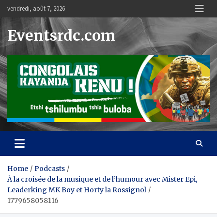
Skip
vendredi, août 7, 2026
to
content
Eventsrdc.com
Home
Podcasts
À la croisée de la musique et de l’humour avec Mister Epi,
Leaderking MK Boy et Horty la Rossignol
1779658058116