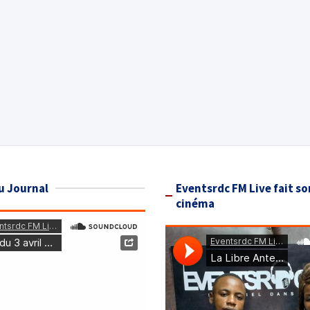
u Journal
Eventsrdc FM Live fait so
cinéma