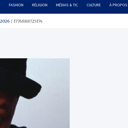
T
FASHION
RÉLIGION
MÉDIAS & TIC
CULTURE
À PROPOS
 2026
1776888725174