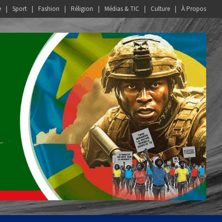
e
Sport
Fashion
Réligion
Médias & TIC
Culture
À Propos