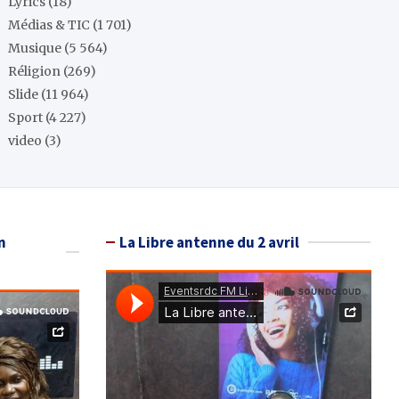
Lyrics
(18)
Médias & TIC
(1 701)
Musique
(5 564)
Réligion
(269)
Slide
(11 964)
Sport
(4 227)
video
(3)
n
La Libre antenne du 2 avril