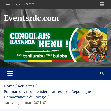
Skip
dimanche, août 9, 2026
to
content
Eventsrdc.com
Home
Actualités
Pullman ouvre sa deuxième adresse en République
Démocratique du Congo
karavia_pullman_2011_01