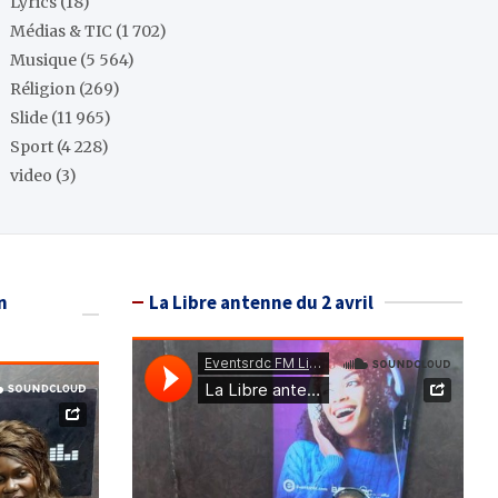
Lyrics
(18)
Médias & TIC
(1 702)
Musique
(5 564)
Réligion
(269)
Slide
(11 965)
Sport
(4 228)
video
(3)
n
La Libre antenne du 2 avril