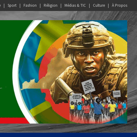
e
Sport
Fashion
Réligion
Médias & TIC
Culture
À Propos