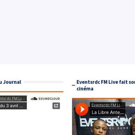
u Journal
Eventsrdc FM Live fait so
cinéma