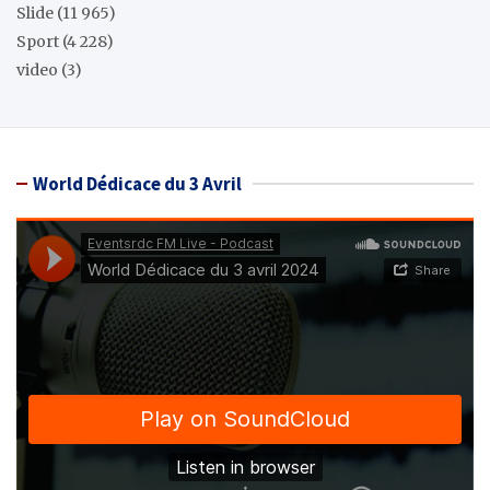
Slide
(11 965)
Sport
(4 228)
video
(3)
World Dédicace du 3 Avril