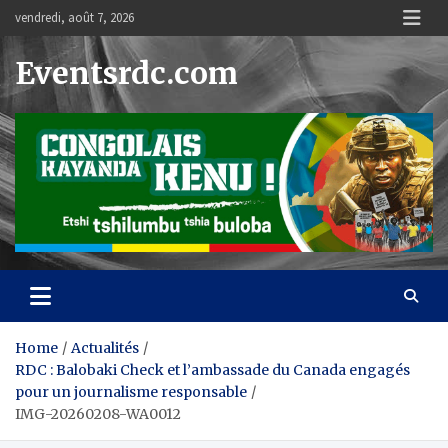
Skip
vendredi, août 7, 2026
to
content
Eventsrdc.com
Home
Actualités
RDC : Balobaki Check et l’ambassade du Canada engagés
pour un journalisme responsable
IMG-20260208-WA0012