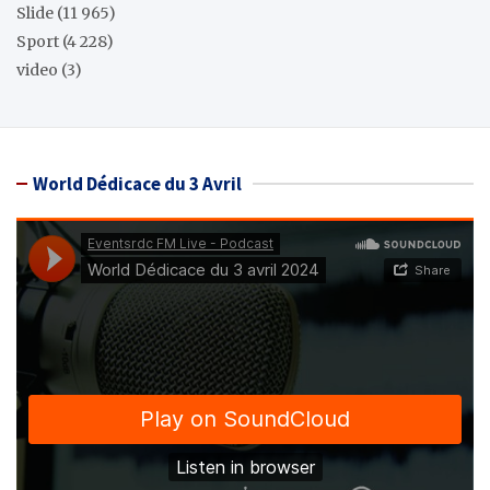
Slide
(11 965)
Sport
(4 228)
video
(3)
World Dédicace du 3 Avril