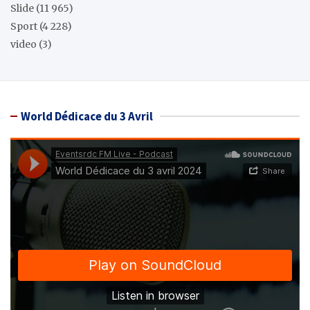
Slide
(11 965)
Sport
(4 228)
video
(3)
World Dédicace du 3 Avril