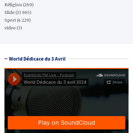
Réligion
(269)
Slide
(11 965)
Sport
(4 229)
video
(3)
World Dédicace du 3 Avril