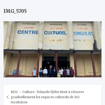
IMG_5705
Navigation
RDC – Culture : Yolande Elebe tient à rénover
de
graduellement les espaces culturels de 145
l’article
territoires