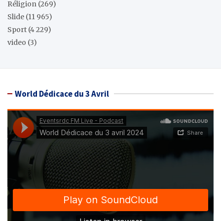
Réligion
(269)
Slide
(11 965)
Sport
(4 229)
video
(3)
World Dédicace du 3 Avril