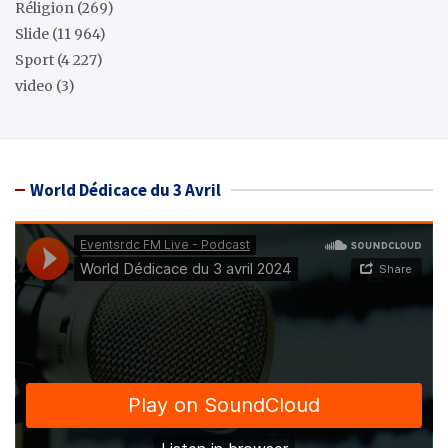
Réligion
(269)
Slide
(11 964)
Sport
(4 227)
video
(3)
World Dédicace du 3 Avril