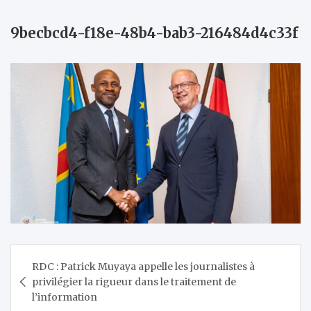
9becbcd4-f18e-48b4-bab3-216484d4c33f
Navigation
RDC : Patrick Muyaya appelle les journalistes à
de
privilégier la rigueur dans le traitement de
l’article
l’information