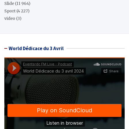
Slide
(11 964)
Sport
(4 227)
video
(3)
World Dédicace du 3 Avril