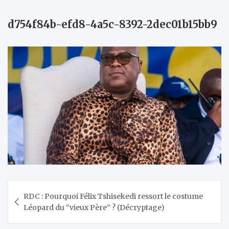
d754f84b-efd8-4a5c-8392-2dec01b15bb9
Navigation
RDC : Pourquoi Félix Tshisekedi ressort le costume
de
Léopard du “vieux Père” ? (Décryptage)
l’article