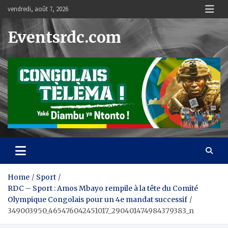
Skip
vendredi, août 7, 2026
to
content
Eventsrdc.com
Home
Sport
RDC – Sport : Amos Mbayo rempile à la tête du Comité
Olympique Congolais pour un 4e mandat successif
349003950_465476042451017_290401474984379383_n