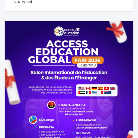
l’article
successif