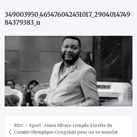
349003950_465476042451017_2904014749
84379383_n
Navigation
RDC – Sport : Amos Mbayo rempile à la tête du
de
Comité Olympique Congolais pour un 4e mandat