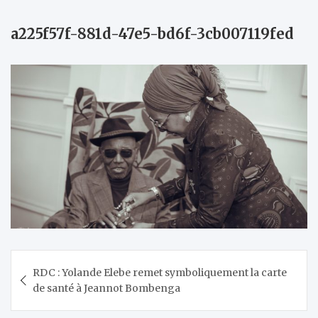
a225f57f-881d-47e5-bd6f-3cb007119fed
Navigation
RDC : Yolande Elebe remet symboliquement la carte
de
de santé à Jeannot Bombenga
l’article