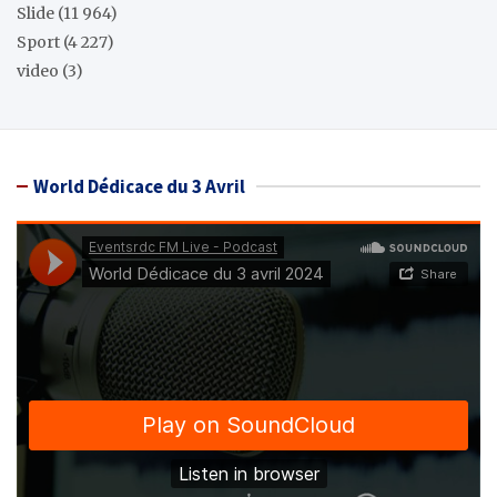
Slide
(11 964)
Sport
(4 227)
video
(3)
World Dédicace du 3 Avril