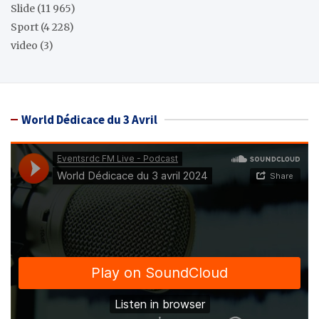
Slide
(11 965)
Sport
(4 228)
video
(3)
World Dédicace du 3 Avril