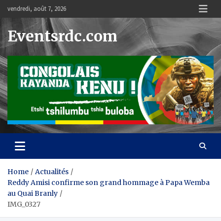
Skip
vendredi, août 7, 2026
to
content
Eventsrdc.com
Home
Actualités
Reddy Amisi confirme son grand hommage à Papa Wemba
au Quai Branly
IMG_0327