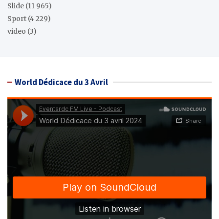
Slide
(11 965)
Sport
(4 229)
video
(3)
World Dédicace du 3 Avril