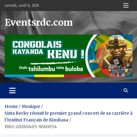
Skip
samedi, août 8, 2026
to
content
Eventsrdc.com
Home
Musique
Sista Becky réussit le premier grand concert de sa carrière à
l’Institut Français de Kinshasa
IMG-20260405-WA0054