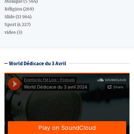
Musique
(5 564)
Réligion
(269)
Slide
(11 964)
Sport
(4 227)
video
(3)
World Dédicace du 3 Avril