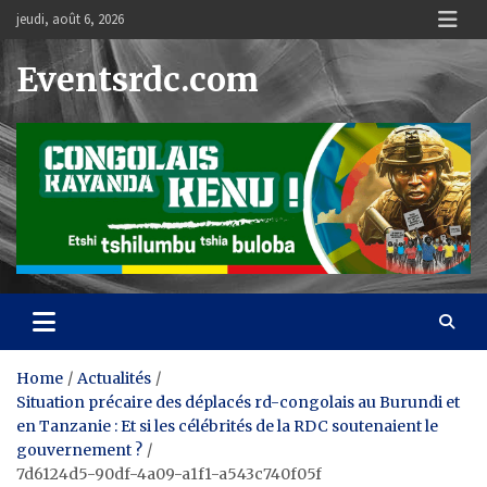
Skip
jeudi, août 6, 2026
to
content
Eventsrdc.com
Home
Actualités
Situation précaire des déplacés rd-congolais au Burundi et
en Tanzanie : Et si les célébrités de la RDC soutenaient le
gouvernement ?
7d6124d5-90df-4a09-a1f1-a543c740f05f