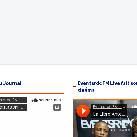
u Journal
Eventsrdc FM Live fait so
cinéma