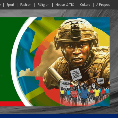
e
Sport
Fashion
Réligion
Médias & TIC
Culture
À Propos