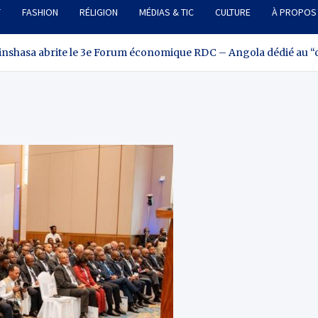
T
FASHION
RÉLIGION
MÉDIAS & TIC
CULTURE
À PROPOS
inshasa abrite le 3e Forum économique RDC – Angola dédié au 