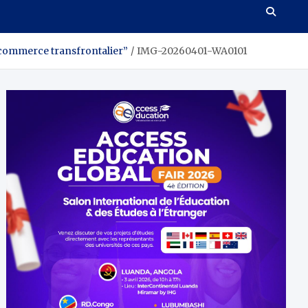
“commerce transfrontalier”
IMG-20260401-WA0101