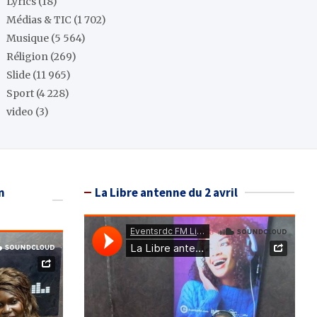
Lyrics
(18)
Médias & TIC
(1 702)
Musique
(5 564)
Réligion
(269)
Slide
(11 965)
Sport
(4 228)
video
(3)
n
La Libre antenne du 2 avril