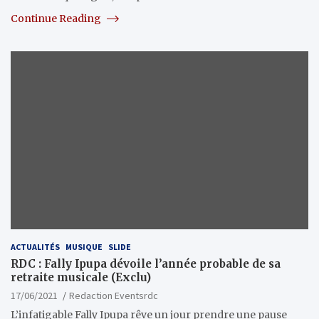
Continue Reading
ACTUALITÉS
MUSIQUE
SLIDE
RDC : Fally Ipupa dévoile l’année probable de sa
retraite musicale (Exclu)
17/06/2021
Redaction Eventsrdc
L’infatigable Fally Ipupa rêve un jour prendre une pause