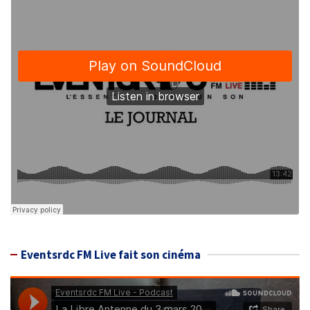
Eventsrdc FM Live fait son cinéma