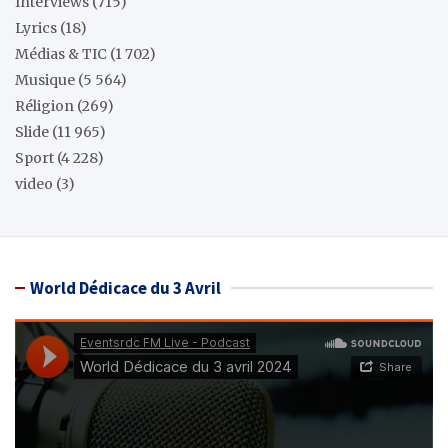
Interviews
(715)
Lyrics
(18)
Médias & TIC
(1 702)
Musique
(5 564)
Réligion
(269)
Slide
(11 965)
Sport
(4 228)
video
(3)
World Dédicace du 3 Avril