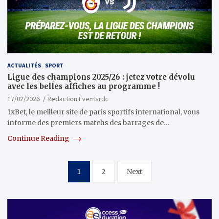
ACTUALITÉS
SPORT
Ligue des champions 2025/26 : jetez votre dévolu
avec les belles affiches au programme !
17/02/2026
Redaction Eventsrdc
1xBet, le meilleur site de paris sportifs international, vous
informe des premiers matchs des barrages de…
Continue Reading
Pagination
1
2
Next
des
publications