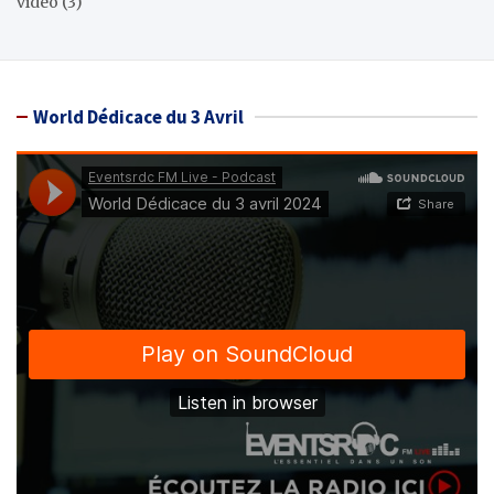
video
(3)
World Dédicace du 3 Avril