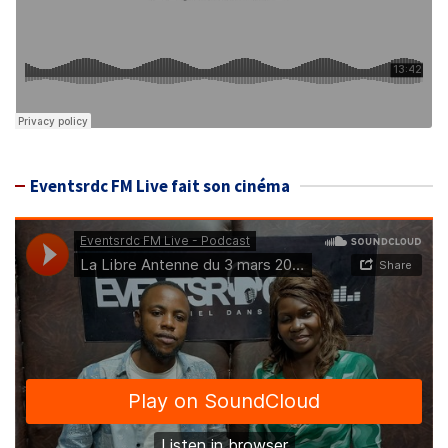
Eventsrdc FM Live fait son cinéma