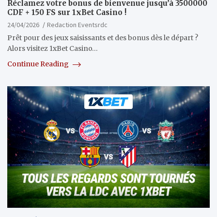
Réclamez votre bonus de bienvenue jusqu’à 3500000
CDF + 150 FS sur 1xBet Casino !
24/04/2026
Redaction Eventsrdc
Prêt pour des jeux saisissants et des bonus dès le départ ?
Alors visitez 1xBet Casino…
Continue Reading