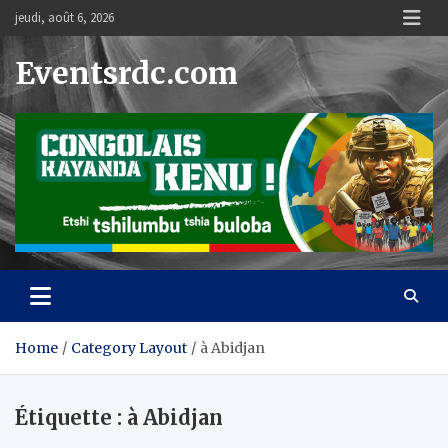
Skip
jeudi, août 6, 2026
to
content
Eventsrdc.com
Home
Category Layout
à Abidjan
Étiquette :
à Abidjan