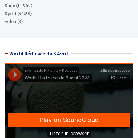
Slide
(11 965)
Sport
(4 228)
video
(3)
World Dédicace du 3 Avril