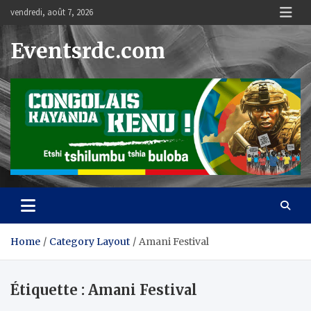
Skip
vendredi, août 7, 2026
to
content
Eventsrdc.com
Home
Category Layout
Amani Festival
Étiquette :
Amani Festival