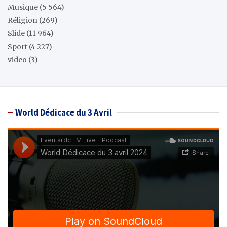
Musique
(5 564)
Réligion
(269)
Slide
(11 964)
Sport
(4 227)
video
(3)
World Dédicace du 3 Avril