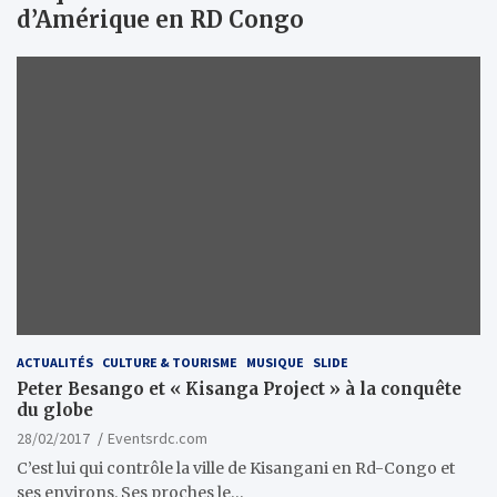
d’Amérique en RD Congo
ACTUALITÉS
CULTURE & TOURISME
MUSIQUE
SLIDE
Peter Besango et « Kisanga Project » à la conquête
du globe
28/02/2017
Eventsrdc.com
C’est lui qui contrôle la ville de Kisangani en Rd-Congo et
ses environs. Ses proches le…