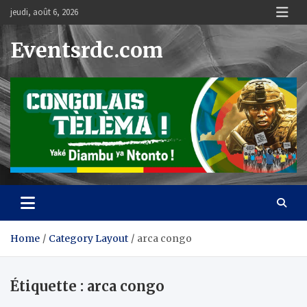
Skip
jeudi, août 6, 2026
to
content
Eventsrdc.com
Home
Category Layout
arca congo
Étiquette :
arca congo