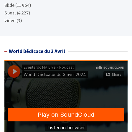
Slide
(11 964)
Sport
(4 227)
video
(3)
World Dédicace du 3 Avril