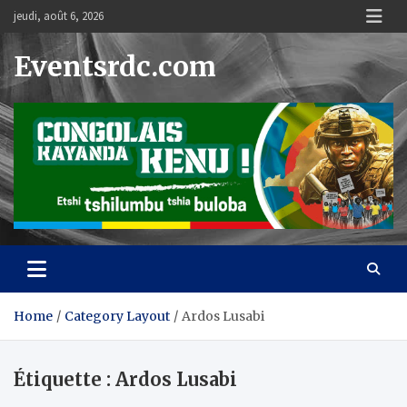
Skip
jeudi, août 6, 2026
to
content
Eventsrdc.com
Home
Category Layout
Ardos Lusabi
Étiquette :
Ardos Lusabi