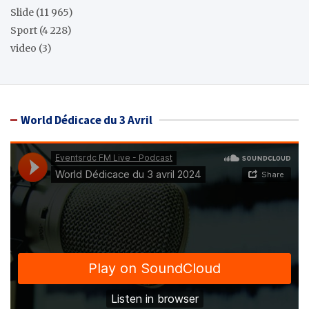
Slide
(11 965)
Sport
(4 228)
video
(3)
World Dédicace du 3 Avril