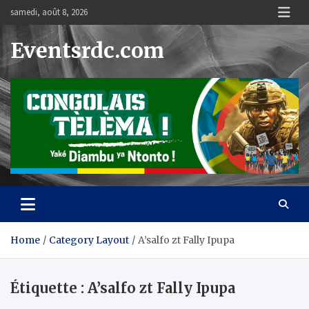
Skip
samedi, août 8, 2026
to
content
Eventsrdc.com
Home
Category Layout
A’salfo zt Fally Ipupa
Étiquette :
A’salfo zt Fally Ipupa