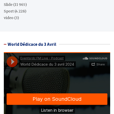
Slide
(11 965)
Sport
(4 228)
video
(3)
World Dédicace du 3 Avril