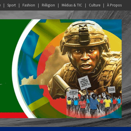
e
Sport
Fashion
Réligion
Médias & TIC
Culture
À Propos