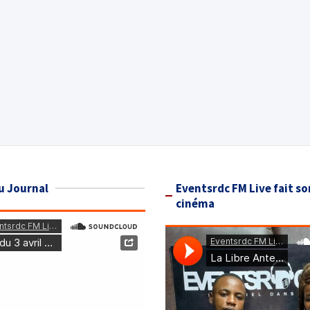
u Journal
Eventsrdc FM Live fait so
cinéma