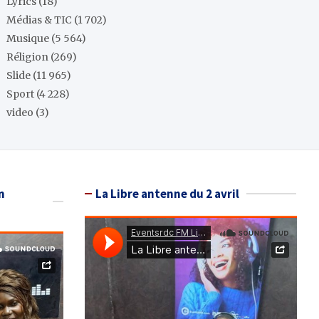
Lyrics
(18)
Médias & TIC
(1 702)
Musique
(5 564)
Réligion
(269)
Slide
(11 965)
Sport
(4 228)
video
(3)
n
La Libre antenne du 2 avril