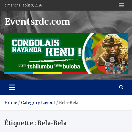
Skip
dimanche, août 9, 2026
to
content
Eventsrdc.com
Home
Category Layout
Bela-Bela
Étiquette :
Bela-Bela