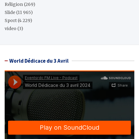
Réligion
(269)
Slide
(11 965)
Sport
(4 229)
video
(3)
World Dédicace du 3 Avril