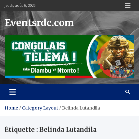
Skip
jeudi, août 6, 2026
to
content
Eventsrdc.com
Home
Category Layout
Belinda Lutandila
Étiquette :
Belinda Lutandila