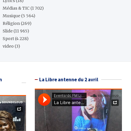
Lyrics
(18)
Médias & TIC
(1 702)
Musique
(5 564)
Réligion
(269)
Slide
(11 965)
Sport
(4 228)
video
(3)
n
La Libre antenne du 2 avril