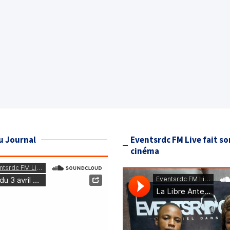
u Journal
Eventsrdc FM Live fait so
cinéma