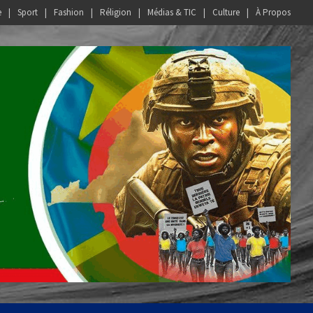
e
Sport
Fashion
Réligion
Médias & TIC
Culture
À Propos