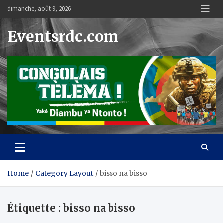
Skip
dimanche, août 9, 2026
to
content
Eventsrdc.com
Home
Category Layout
bisso na bisso
Étiquette :
bisso na bisso