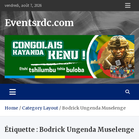
Skip
vendredi, août 7, 2026
to
content
Eventsrdc.com
Home
Category Layout
Bodrick Ungenda Muselenge
Étiquette :
Bodrick Ungenda Muselenge