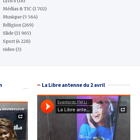
Lyrics
(18)
Médias & TIC
(1 702)
Musique
(5 564)
Réligion
(269)
Slide
(11 965)
Sport
(4 228)
video
(3)
n
La Libre antenne du 2 avril