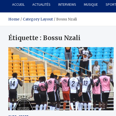
ACCUEIL
ACTUALITÉS
INTERVIEWS
MUSIQUE
SPOR
Home
Category Layout
Bossu Nzali
Étiquette :
Bossu Nzali