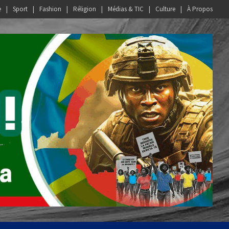
e
Sport
Fashion
Réligion
Médias & TIC
Culture
À Propos