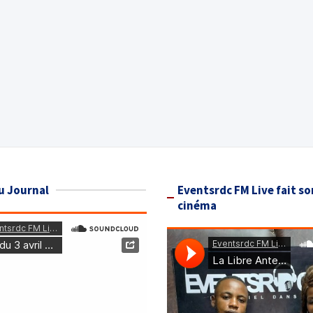
u Journal
Eventsrdc FM Live fait so
cinéma