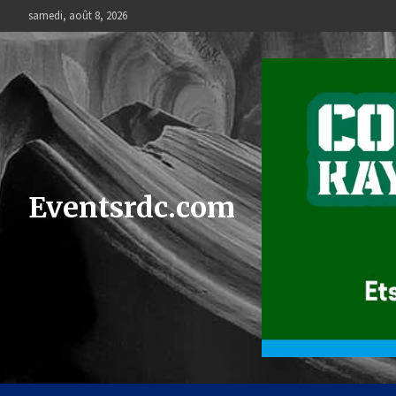
Skip
samedi, août 8, 2026
to
content
Eventsrdc.com