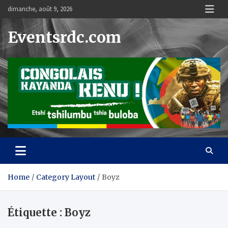
Skip
dimanche, août 9, 2026
to
content
Eventsrdc.com
Home
Category Layout
Boyz
Étiquette :
Boyz