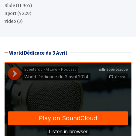
Slide
(11 965)
Sport
(4 229)
video
(3)
World Dédicace du 3 Avril