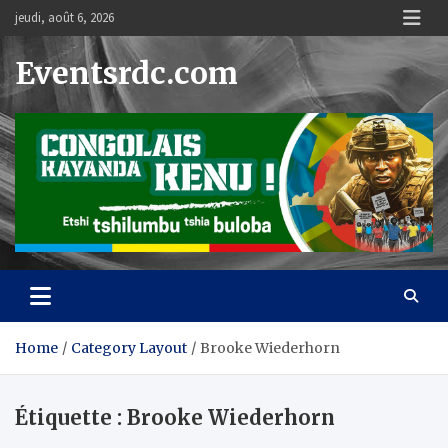
Skip
jeudi, août 6, 2026
to
content
Eventsrdc.com
Home
Category Layout
Brooke Wiederhorn
Étiquette :
Brooke Wiederhorn