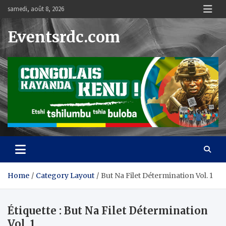
Skip
samedi, août 8, 2026
to
content
Eventsrdc.com
Home
Category Layout
But Na Filet Détermination Vol. 1
Étiquette :
But Na Filet Détermination
Vol. 1