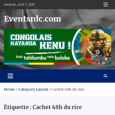
Skip
vendredi, août 7, 2026
to
content
Eventsrdc.com
Home
Category Layout
Cachet 48h du rire
Étiquette :
Cachet 48h du rire