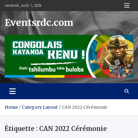
Skip
vendredi, août 7, 2026
to
content
Eventsrdc.com
Home
Category Layout
CAN 2022 Cérémonie
Étiquette :
CAN 2022 Cérémonie