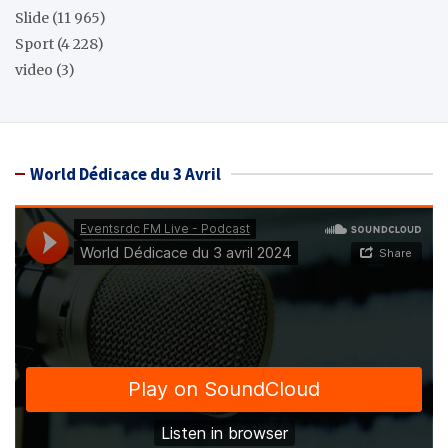
Slide
(11 965)
Sport
(4 228)
video
(3)
World Dédicace du 3 Avril