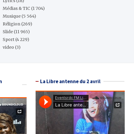
Lyrics
(18)
Médias & TIC
(1 704)
Musique
(5 564)
Réligion
(269)
Slide
(11 965)
Sport
(4 229)
video
(3)
n
La Libre antenne du 2 avril