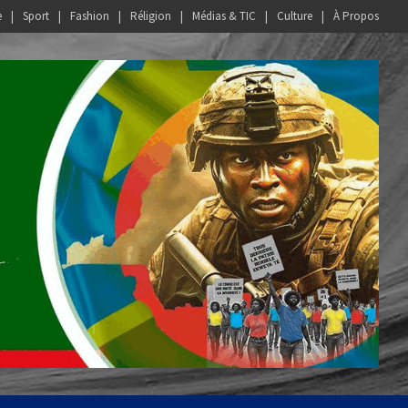
e
Sport
Fashion
Réligion
Médias & TIC
Culture
À Propos