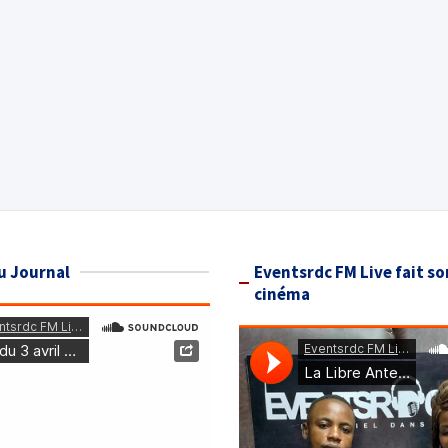
u Journal
Eventsrdc FM Live fait so
cinéma