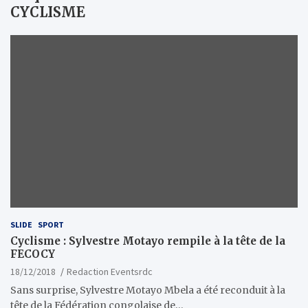
CYCLISME
SLIDE
SPORT
Cyclisme : Sylvestre Motayo rempile à la tête de la
FECOCY
18/12/2018
Redaction Eventsrdc
Sans surprise, Sylvestre Motayo Mbela a été reconduit à la
tête de la Fédération congolaise de…