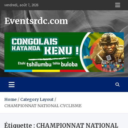
Skip
vendredi, août 7, 2026
to
content
Eventsrdc.com
Home
Category Layout
CHAMPIONNAT NATIONAL CYCLISME
Étiquette :
CHAMPIONNAT NATIONAL