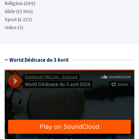
Réligion
(269)
Slide
(11 964)
Sport
(4 227)
video
(3)
World Dédicace du 3 Avril