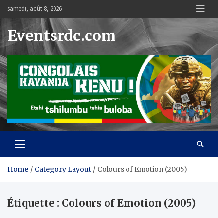
Skip
samedi, août 8, 2026
to
content
Eventsrdc.com
Home
Category Layout
Colours of Emotion (2005)
Étiquette :
Colours of Emotion (2005)