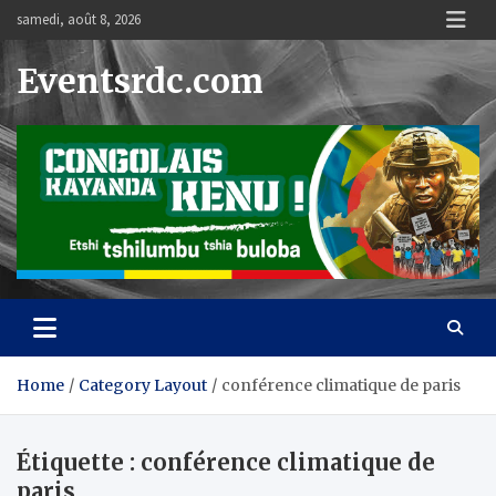
Skip
samedi, août 8, 2026
to
content
Eventsrdc.com
Home
Category Layout
conférence climatique de paris
Étiquette :
conférence climatique de
paris