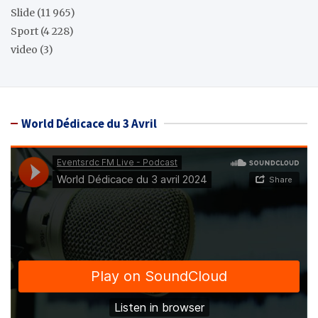
Slide
(11 965)
Sport
(4 228)
video
(3)
World Dédicace du 3 Avril