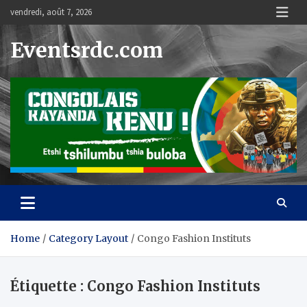
Skip
vendredi, août 7, 2026
to
content
Eventsrdc.com
Home
Category Layout
Congo Fashion Instituts
Étiquette :
Congo Fashion Instituts