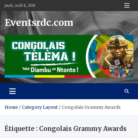
Skip
jeudi, août 6, 2026
to
content
Eventsrdc.com
Home
Category Layout
Congolais Grammy Awards
Étiquette :
Congolais Grammy Awards