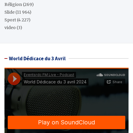
Réligion
(269)
Slide
(11 964)
Sport
(4 227)
video
(3)
World Dédicace du 3 Avril