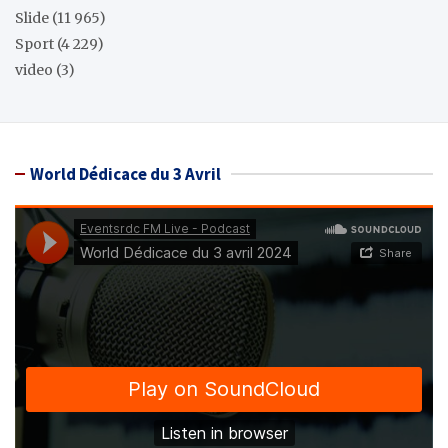
Slide
(11 965)
Sport
(4 229)
video
(3)
World Dédicace du 3 Avril