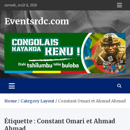
Skip
samedi, août 8, 2026
to
content
Eventsrdc.com
Home
Category Layout
Constant Omari et Ahmad Ahmad
Étiquette :
Constant Omari et Ahmad
Ahmad