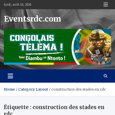
Skip
lundi, août 10, 2026
to
content
Eventsrdc.com
Home
Category Layout
construction des stades en rdc
Étiquette :
construction des stades en
rdc