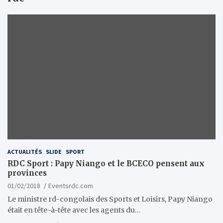
ACTUALITÉS
SLIDE
SPORT
RDC Sport : Papy Niango et le BCECO pensent aux
provinces
01/02/2018
Eventsrdc.com
Le ministre rd-congolais des Sports et Loisirs, Papy Niango
était en tête-à-tête avec les agents du…